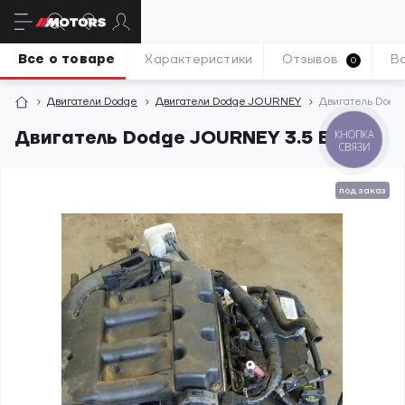
Все о товаре
Характеристики
Отзывов
В
0
Двигатели Dodge
Двигатели Dodge JOURNEY
Двигатель Dodg
Двигатель Dodge JOURNEY 3.5 EGF
КНОПКА
СВЯЗИ
под заказ