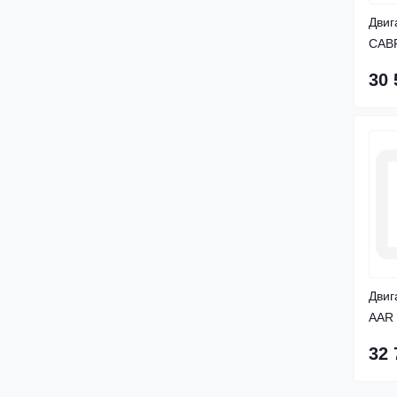
Двиг
CABR
30 
Двиг
AAR
32 