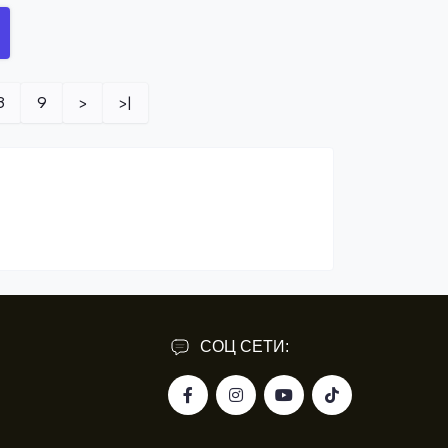
8
9
>
>|
СОЦ СЕТИ: