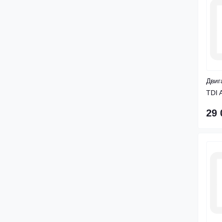
Двиг
TDI 
29 