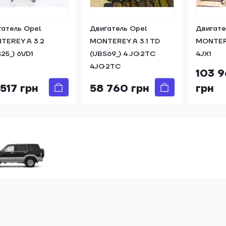
гатель Opel
Двигатель Opel
Двигате
TEREY A 3.2
MONTEREY A 3.1 TD
MONTERE
25_) 6VD1
(UBS69_) 4 JG2TC
4JX1
4JG2TC
103 
 517 грн
58 760 грн
грн