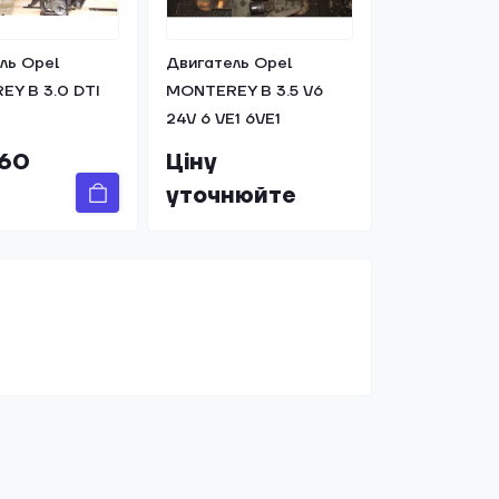
ль Opel
Двигатель Opel
Y B 3.0 DTI
MONTEREY B 3.5 V6
24V 6 VE1 6VE1
960
Ціну
уточнюйте