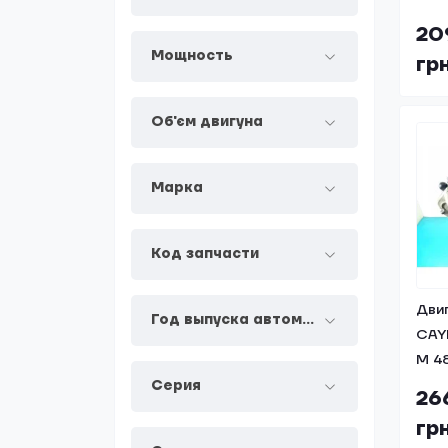
20
Мощность
гр
Об'єм двигуна
Марка
Код запчасти
Дви
Год выпуска автомобиля
CAYE
M 48
Серия
26
гр