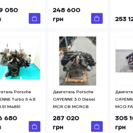
9 050
248 600
н
грн
253 1
гатель Porsche
Двигатель Porsche
Двигате
NNE Turbo S 4.8
CAYENNE 3.0 Diesel
CAYENNE
.51 M4851
MCR.CB MCRCB
MCG.FA
6 680
287 020
305 
н
грн
грн