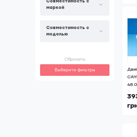
Совместимость с
маркой
Совместимость с
моделью
Сбросить
Дви
Выберите фильтры
CAY
48.
39
гр