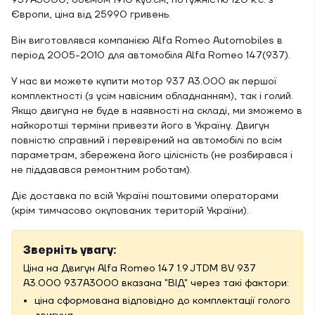
937A3000, об'ємом 1910 куб.см, потужністю 120 к.с. з
Європи, ціна від 25990 гривень.
Він виготовлявся компанією Alfa Romeo Automobiles в
період 2005-2010 для автомобіля Alfa Romeo 147(937).
У нас ви можете купити мотор 937 A3.000 як першої
комплектності (з усім навісним обладнанням), так і голий.
Якщо двигуна не буде в наявності на складі, ми зможемо в
найкоротші терміни привезти його в Україну. Двигун
повністю справний і перевірений на автомобілі по всім
параметрам, збережена його цілісність (не розбирався і
не піддавався ремонтним роботам).
Діє доставка по всій Україні поштовими операторами
(крім тимчасово окупованих територій України).
Зверніть увагу:
Ціна на Двигун Alfa Romeo 147 1.9 JTDM 8V 937
A3.000 937A3000 вказана "ВІД" через такі фактори:
ціна сформована відповідно до комплектації голого