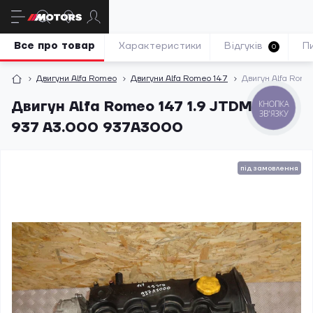
Все про товар
Характеристики
Відгуків
П
0
Двигуни Alfa Romeo
Двигуни Alfa Romeo 147
Двигун Alfa Rom
Двигун Alfa Romeo 147 1.9 JTDM 8V
КНОПКА
ЗВ'ЯЗКУ
937 A3.000 937A3000
під замовлення