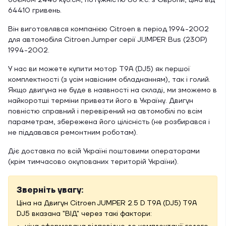
об'ємом 2446 куб.см, потужністю 86 к.с. з Європи, ціна від
64410 гривень.
Він виготовлявся компанією Citroen в період 1994-2002
для автомобіля Citroen Jumper серії JUMPER Bus (230P)
1994-2002.
У нас ви можете купити мотор T9A (DJ5) як першої
комплектності (з усім навісним обладнанням), так і голий.
Якщо двигуна не буде в наявності на складі, ми зможемо в
найкоротші терміни привезти його в Україну. Двигун
повністю справний і перевірений на автомобілі по всім
параметрам, збережена його цілісність (не розбирався і
не піддавався ремонтним роботам).
Діє доставка по всій Україні поштовими операторами
(крім тимчасово окупованих територій України).
Зверніть увагу:
Ціна на Двигун Citroen JUMPER 2.5 D T9A (DJ5) T9A
DJ5 вказана "ВІД" через такі фактори: