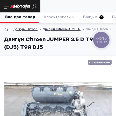
Все про товар
Характеристики
Відгуків
П
0
Двигуни Citroen
Двигуни Citroen JUMPER
Двигун Citroen JUM
Двигун Citroen JUMPER 2.5 D T9A
(DJ5) T9A DJ5
під замовлення