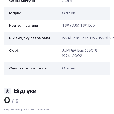
Об'єм двигуна
2446
Марка
Citroen
Код запчастини
T9A (DJ5) T9A DJ5
Рік випуску автомобіля
1994|1995|1996|1997|1998|1
Серія
JUMPER Bus (230P)
1994-2002
Сумісність із маркою
Citroen
Відгуки
0
/ 5
середній рейтинг товару