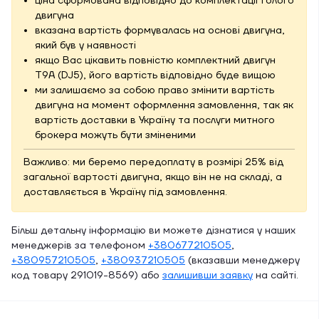
ціна сформована відповідно до комплектації голого
двигуна
вказана вартість формувалась на основі двигуна,
який був у наявності
якщо Вас цікавить повністю комплектний двигун
T9A (DJ5), його вартість відповідно буде вищою
ми залишаємо за собою право змінити вартість
двигуна на момент оформлення замовлення, так як
вартість доставки в Україну та послуги митного
брокера можуть бути зміненими
Важливо: ми беремо передоплату в розмірі 25% від
загальної вартості двигуна, якщо він не на складі, а
доставляється в Україну під замовлення.
Більш детальну інформацію ви можете дізнатися у наших
менеджерів за телефоном
+380677210505
,
+380957210505
,
+380937210505
(вказавши менеджеру
код товару 291019-8569) або
залишивши заявку
на сайті.