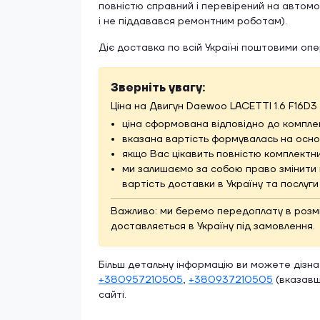
повністю справний і перевірений на автомоб
і не піддавався ремонтним роботам).
Діє доставка по всій Україні поштовими оп
Зверніть увагу:
Ціна на Двигун Daewoo LACETTI 1.6 F16D3 
ціна сформована відповідно до комплек
вказана вартість формувалась на основ
якщо Вас цікавить повністю комплектни
ми залишаємо за собою право змінити 
вартість доставки в Україну та послуг
Важливо: ми беремо передоплату в розмірі
доставляється в Україну під замовлення.
Більш детальну інформацію ви можете дізн
+380957210505
,
+380937210505
(вказавш
сайті.