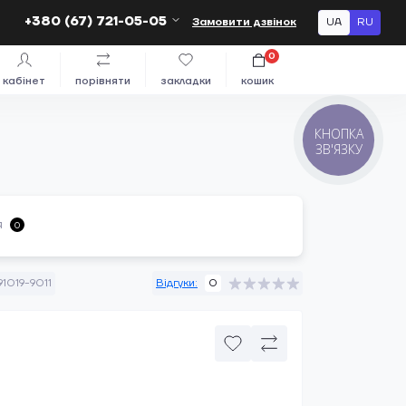
+380 (67) 721-05-05
Замовити дзвінок
UA
RU
0
кабінет
порівняти
закладки
кошик
КНОПКА
ЗВ'ЯЗКУ
я
0
1019-9011
Відгуки:
0