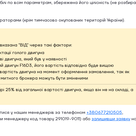
ілі по всім параметрам, збережена його цілісність (не розбир
ераторами (крім тимчасово окупованих територій України).
вказана "ВІД" через такі фактори:
тації голого двигуна
і двигуна, який був у наявності
й двигун F16D3, його вартість відповідно буде вищою
вартість двигуна на момент оформлення замовлення, так як
и митного брокера можуть бути зміненими
 25% від загальної вартості двигуна, якщо він не на складі, а
атися у наших менеджерів за телефоном
+380677210505
,
и менеджеру код товару 291019-9011) або
залишивши заявку
н