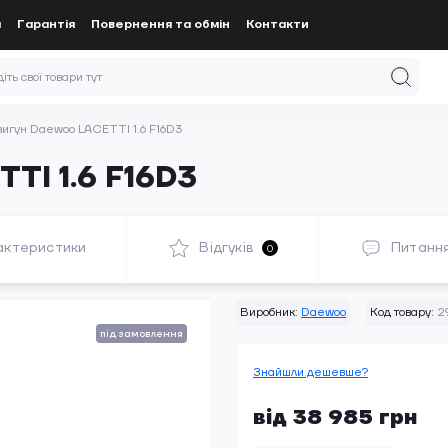
а
Гарантія
Повернення та обмін
Контакти
игун Daewoo LACETTI 1.6 F16D3
TI 1.6 F16D3
актеристики
Відгуків
Питанн
0
Виробник:
Daewoo
Код товару:
29
під замовлення
Знайшли дешевше?
від 38 985 грн