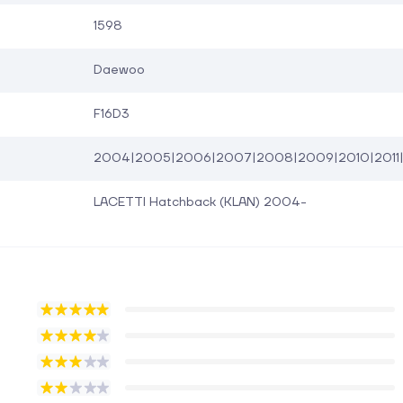
1598
Daewoo
F16D3
2004|2005|2006|2007|2008|2009|2010|2011|20
LACETTI Hatchback (KLAN) 2004-