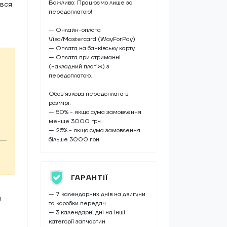
Важливо: Працюємо лише за
ався
передоплатою!
— Онлайн-оплата
Visa/Mastercard (WayForPay)
— Оплата на банківську карту
— Оплата при отриманні
(накладний платіж) з
передоплатою.
Обов’язкова передоплата в
розмірі:
— 50% - якщо сума замовлення
менше 3000 грн.
— 25% - якщо сума замовлення
більше 3000 грн.
ГАРАНТІЇ
— 7 календарних днів на двигуни
а
та коробки передач
— 3 календарні дні на інші
категорії запчастин