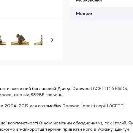
Маркування
Модель
ити вживаний бензиновий Двигун Daewoo LACETTI 1.6 F16D3,
Європи, ціна від 38985 гривень.
од 2004-2019 для автомобіля Daewoo Lacetti серії LACETTI
ої комплектності (з усім навісним обладнанням), так і голий. Я
зможемо в найкоротші терміни привезти його в Україну. Двигун