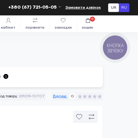
+380 (67) 721-05-05
Замовити дзвінок
UA
RU
0
кабінет
порівняти
закладки
кошик
КНОПКА
ЗВ'ЯЗКУ
я
0
од товару:
291019-10707
Відгуки:
0