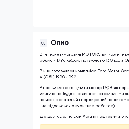
Опис
В інтернет-магазині MOTORS ви можете куп
об'ємом 1796 куб.см, потужністю 130 к.с. з 
Він виготовлявся компанією Ford Motor Com
V (GAL) 1990-1992.
У нас ви можете купити мотор RQB як першої
двигуна не буде в наявності на складі, ми 
повністю справний і перевірений на автомоб
і не піддавався ремонтним роботам).
Діє доставка по всій Україні поштовими оп