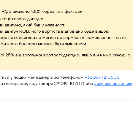
i RQB вказана "ВІД" через такі фактори:
тації голого двигуна
і двигуна, який був у наявності
ий двигун RQB, його вартість відповідно буде вищою
вартість двигуна на момент оформлення замовлення, так як
и митного брокера можуть бути зміненими
 25% від загальної вартості двигуна, якщо він не на складі, а
атися у наших менеджерів за телефоном
+380677210505
,
и менеджеру код товару 291019-10707) або
залишивши заявку