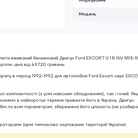
Маркування
Модель
ити вживаний бензиновий Двигун Ford ESCORT V 1.8 16V XR3i 
Європи, ціна від 49720 гривень.
pany в період 1992-1992 для автомобіля Ford Escort серії ESC
 комплектності (з усім навісним обладнанням), так і голий. Як
зможемо в найкоротші терміни привезти його в Україну. Двигун
ілі по всім параметрам, збережена його цілісність (не розбир
ераторами (крім тимчасово окупованих територій України).