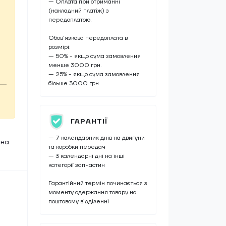
— Оплата при отриманні
(накладний платіж) з
передоплатою.
Обов’язкова передоплата в
розмірі:
— 50% - якщо сума замовлення
менше 3000 грн.
— 25% - якщо сума замовлення
більше 3000 грн.
ГАРАНТІЇ
— 7 календарних днів на двигуни
на
та коробки передач
— 3 календарні дні на інші
категорії запчастин
Гарантійний термін починається з
моменту одержання товару на
поштовому відділенні