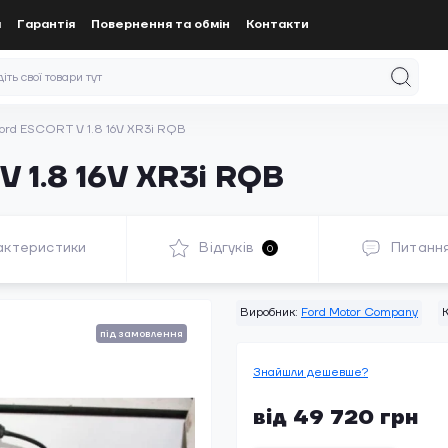
а
Гарантія
Повернення та обмін
Контакти
Ford ESCORT V 1.8 16V XR3i RQB
V 1.8 16V XR3i RQB
актеристики
Відгуків
Питанн
0
Виробник:
Ford Motor Company
К
під замовлення
Знайшли дешевше?
від 49 720 грн