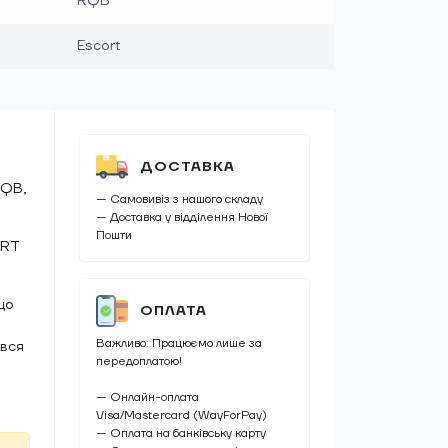
RQB
Escort
ДОСТАВКА
RQB,
— Самовивіз з нашого складу
— Доставка у відділення Нової
Пошти
ORT
що
ОПЛАТА
Важливо: Працюємо лише за
ався
передоплатою!
— Онлайн-оплата
Visa/Mastercard (WayForPay)
— Оплата на банківську карту