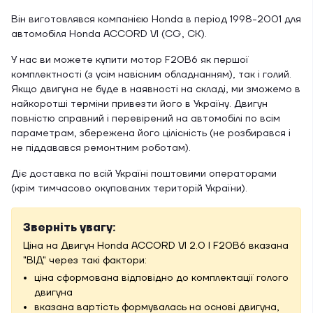
Він виготовлявся компанією Honda в період 1998-2001 для
автомобіля Honda ACCORD VI (CG, CK).
У нас ви можете купити мотор F20B6 як першої
комплектності (з усім навісним обладнанням), так і голий.
Якщо двигуна не буде в наявності на складі, ми зможемо в
найкоротші терміни привезти його в Україну. Двигун
повністю справний і перевірений на автомобілі по всім
параметрам, збережена його цілісність (не розбирався і
не піддавався ремонтним роботам).
Діє доставка по всій Україні поштовими операторами
(крім тимчасово окупованих територій України).
Зверніть увагу:
Ціна на Двигун Honda ACCORD VI 2.0 I F20B6 вказана
"ВІД" через такі фактори:
ціна сформована відповідно до комплектації голого
двигуна
вказана вартість формувалась на основі двигуна,