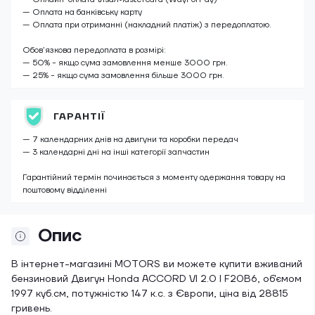
— Оплата на банківську карту
— Оплата при отриманні (накладний платіж) з передоплатою.
Обов’язкова передоплата в розмірі:
— 50% - якщо сума замовлення менше 3000 грн.
— 25% - якщо сума замовлення більше 3000 грн.
ГАРАНТІЇ
— 7 календарних днів на двигуни та коробки передач
— 3 календарні дні на інші категорії запчастин
Гарантійний термін починається з моменту одержання товару на
поштовому відділенні
Опис
В інтернет-магазині MOTORS ви можете купити вживаний
бензиновий Двигун Honda ACCORD VI 2.0 I F20B6, об'ємом
1997 куб.см, потужністю 147 к.с. з Європи, ціна від 28815
гривень.