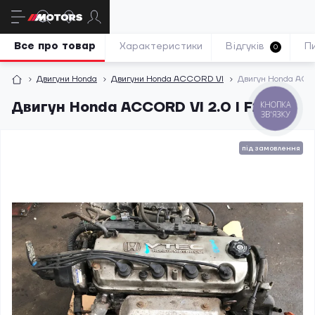
Все про товар
Характеристики
Відгуків
П
0
Двигуни Honda
Двигуни Honda ACCORD VI
Двигун Honda ACC
Двигун Honda ACCORD VI 2.0 I F20B6
КНОПКА
ЗВ'ЯЗКУ
під замовлення