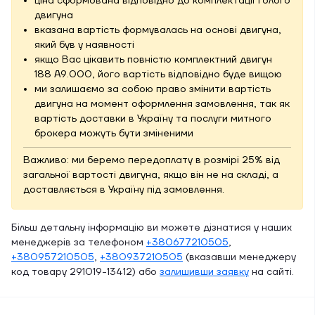
ціна сформована відповідно до комплектації голого
двигуна
вказана вартість формувалась на основі двигуна,
який був у наявності
якщо Вас цікавить повністю комплектний двигун
188 A9.000, його вартість відповідно буде вищою
ми залишаємо за собою право змінити вартість
двигуна на момент оформлення замовлення, так як
вартість доставки в Україну та послуги митного
брокера можуть бути зміненими
Важливо: ми беремо передоплату в розмірі 25% від
загальної вартості двигуна, якщо він не на складі, а
доставляється в Україну під замовлення.
Більш детальну інформацію ви можете дізнатися у наших
менеджерів за телефоном
+380677210505
,
+380957210505
,
+380937210505
(вказавши менеджеру
код товару 291019-13412) або
залишивши заявку
на сайті.