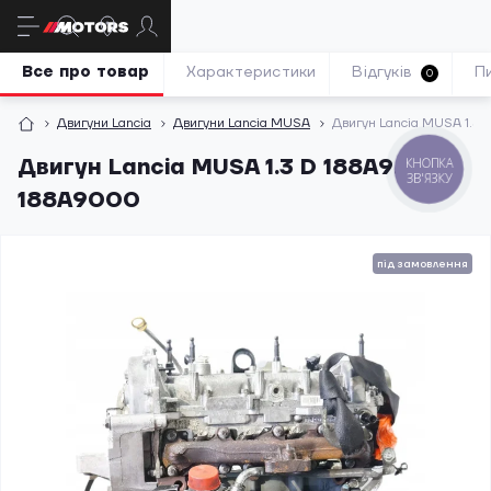
Все про товар
Характеристики
Відгуків
П
0
Двигуни Lancia
Двигуни Lancia MUSA
Двигун Lancia MUSA 1.
Двигун Lancia MUSA 1.3 D 188A9.000
КНОПКА
ЗВ'ЯЗКУ
188A9000
під замовлення