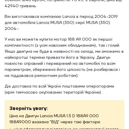
об'ємом 1248 куб.см, потужністю 70 к.с. з Європи, ціна від
42940 гривень.
Він виготовлявся компанією Lancia в період 2004-2019
для автомобіля Lancia MUSA (350) серії MUSA (350)
2004-.
У нас ви можете купити мотор 188 A9.000 як першої
комплектності (з усім навісним обладнанням), так і голий.
Якщо двигуна не буде в наявності на складі, ми зможемо в
найкоротші терміни привезти його в Україну. Двигун
повністю справний і перевірений на автомобілі по всім
параметрам, збережена його цілісність (не розбирався і
не піддавався ремонтним роботам).
Діє доставка по всій Україні поштовими операторами
(крім тимчасово окупованих територій України).
Зверніть увагу:
Ціна на Двигун Lancia MUSA 1.3 D 188A9.000
188A9000 вказана "ВІД" через такі фактори: