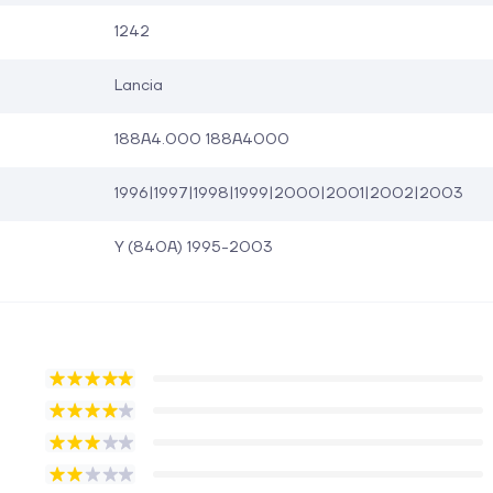
1242
Lancia
188A4.000 188A4000
1996|1997|1998|1999|2000|2001|2002|2003
Y (840A) 1995-2003