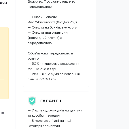
Важливо: Працюємо лише за
ався
передоплатою!
— Онлайн-оплата
Visa/Mastercard (WayForPay)
— Оплата на банківську карту
— Оплата при отриманні
(накладний платіж) з
передоплатою.
Обов’язкова передоплата в
розмірі:
— 50% - якщо сума замовлення
менше 3000 грн.
— 25% - якщо сума замовлення
більше 3000 грн.
ГАРАНТІЇ
— 7 календарних днів на двигуни
на
та коробки передач
— 3 календарні дні на інші
категорії запчастин