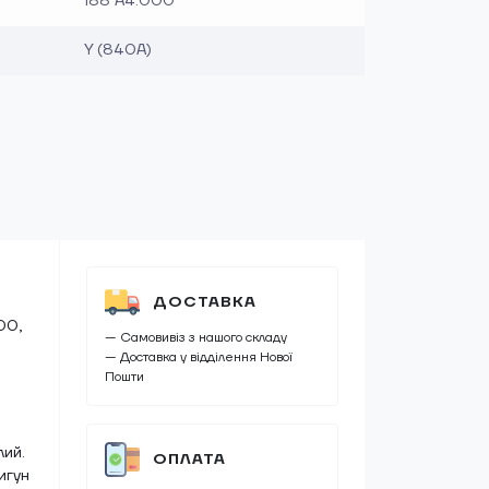
188 A4.000
Y (840A)
ДОСТАВКА
00,
— Самовивіз з нашого складу
— Доставка у відділення Нової
Пошти
-
лий.
ОПЛАТА
игун