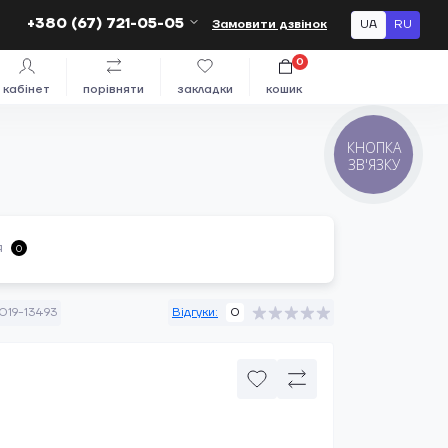
+380 (67) 721-05-05
Замовити дзвінок
UA
RU
0
кабінет
порівняти
закладки
кошик
КНОПКА
ЗВ'ЯЗКУ
я
0
019-13493
Відгуки:
0