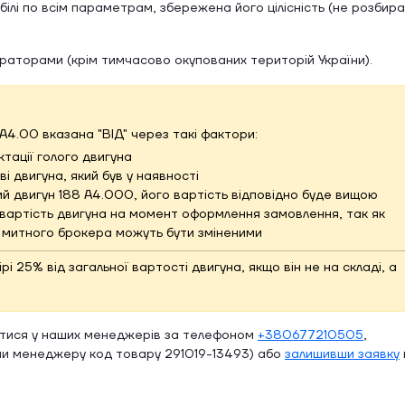
ілі по всім параметрам, збережена його цілісність (не розбир
ераторами (крім тимчасово окупованих територій України).
8A4.00 вказана "ВІД" через такі фактори:
тації голого двигуна
і двигуна, який був у наявності
й двигун 188 A4.000, його вартість відповідно буде вищою
вартість двигуна на момент оформлення замовлення, так як
и митного брокера можуть бути зміненими
 25% від загальної вартості двигуна, якщо він не на складі, а
атися у наших менеджерів за телефоном
+380677210505
,
и менеджеру код товару 291019-13493) або
залишивши заявку