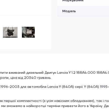
Маркування
Модель
ити вживаний дизельний Двигун Lancia Y 1.2 188A4.000 188A4.
вропи, ціна від 20340 гривень.
 1996-2003 для автомобіля Lancia Y (840A) серії Y (840A) 1995
 першої комплектності (з усім навісним обладнанням), так і го
, ми зможемо в найкоротші терміни привезти його в Україну. Дв