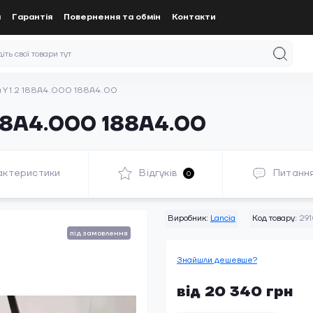
а
Гарантія
Повернення та обмін
Контакти
ia Y 1.2 188A4.000 188A4.00
188A4.000 188A4.00
актеристики
Відгуків
Питанн
0
Виробник:
Lancia
Код товару:
291
під замовлення
Знайшли дешевше?
від 20 340 грн