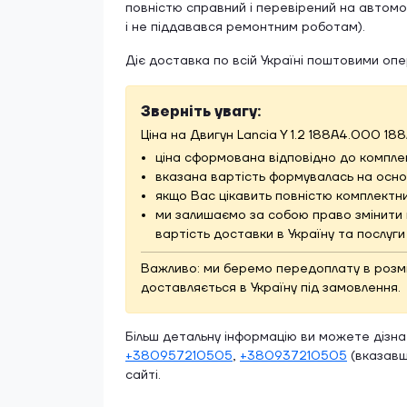
повністю справний і перевірений на автомоб
і не піддавався ремонтним роботам).
Діє доставка по всій Україні поштовими оп
Зверніть увагу:
Ціна на Двигун Lancia Y 1.2 188A4.000 18
ціна сформована відповідно до комплек
вказана вартість формувалась на основ
якщо Вас цікавить повністю комплектни
ми залишаємо за собою право змінити 
вартість доставки в Україну та послуг
Важливо: ми беремо передоплату в розмірі
доставляється в Україну під замовлення.
Більш детальну інформацію ви можете дізн
+380957210505
,
+380937210505
(вказавш
сайті.