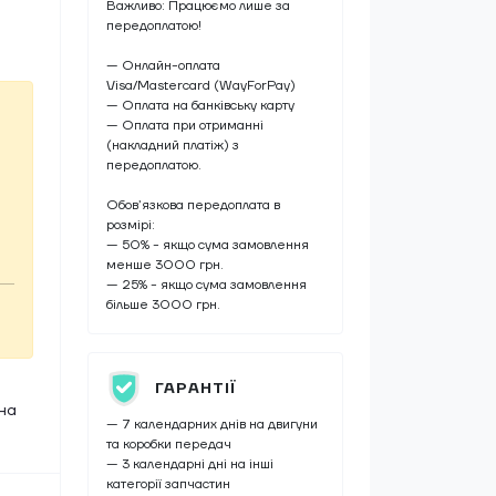
Важливо: Працюємо лише за
передоплатою!
— Онлайн-оплата
Visa/Mastercard (WayForPay)
— Оплата на банківську карту
— Оплата при отриманні
(накладний платіж) з
передоплатою.
Обов’язкова передоплата в
розмірі:
— 50% - якщо сума замовлення
менше 3000 грн.
— 25% - якщо сума замовлення
більше 3000 грн.
ГАРАНТІЇ
на
— 7 календарних днів на двигуни
та коробки передач
— 3 календарні дні на інші
категорії запчастин