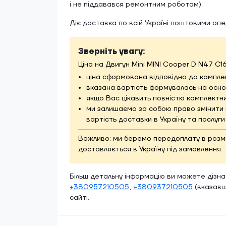
і не піддавався ремонтним роботам).
Діє доставка по всій Україні поштовими оп
Зверніть увагу:
Ціна на Двигун Mini MINI Cooper D N47 C1
ціна сформована відповідно до комплек
вказана вартість формувалась на основ
якщо Вас цікавить повністю комплектни
ми залишаємо за собою право змінити 
вартість доставки в Україну та послуг
Важливо: ми беремо передоплату в розмірі
доставляється в Україну під замовлення.
Більш детальну інформацію ви можете дізн
+380957210505
,
+380937210505
(вказавш
сайті.