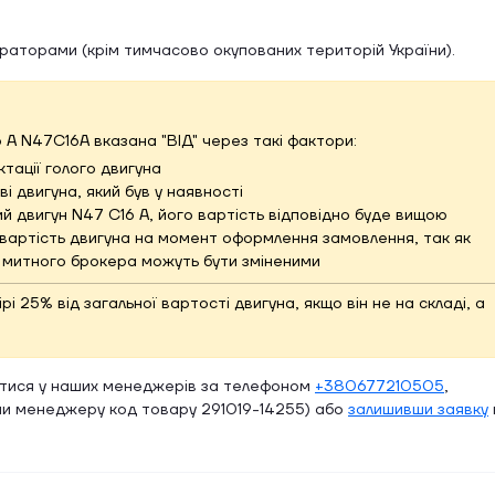
ераторами (крім тимчасово окупованих територій України).
6 A N47C16A вказана "ВІД" через такі фактори:
тації голого двигуна
і двигуна, який був у наявності
й двигун N47 C16 A, його вартість відповідно буде вищою
вартість двигуна на момент оформлення замовлення, так як
и митного брокера можуть бути зміненими
 25% від загальної вартості двигуна, якщо він не на складі, а
атися у наших менеджерів за телефоном
+380677210505
,
и менеджеру код товару 291019-14255) або
залишивши заявку