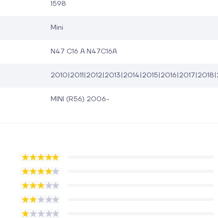
1598
Mini
N47 C16 A N47C16A
2010|2011|2012|2013|2014|2015|2016|2017|2018|
MINI (R56) 2006-