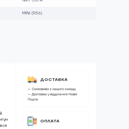
N47 C16 A
MINI (R56)
ДОСТАВКА
— Самовивіз з нашого складу
— Доставка у відділення Нової
Пошти
й.
игун
ОПЛАТА
ався