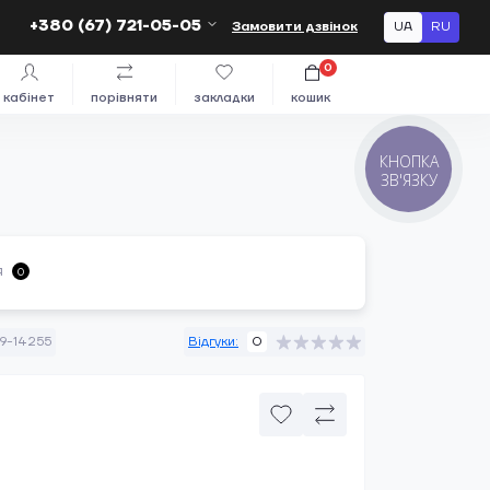
+380 (67) 721-05-05
Замовити дзвінок
UA
RU
0
кабінет
порівняти
закладки
кошик
КНОПКА
ЗВ'ЯЗКУ
я
0
9-14255
Відгуки:
0