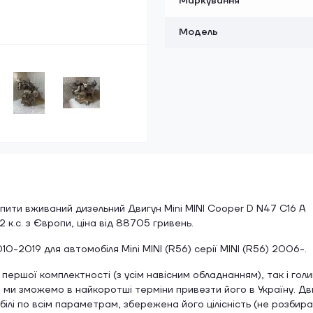
Маркування
Модель
ити вживаний дизельний Двигун Mini MINI Cooper D N47 C16 A
2 к.с. з Європи, ціна від 88705 гривень.
10-2019 для автомобіля Mini MINI (R56) серії MINI (R56) 2006-.
першої комплектності (з усім навісним обладнанням), так і голи
, ми зможемо в найкоротші терміни привезти його в Україну. Дв
ілі по всім параметрам, збережена його цілісність (не розбир