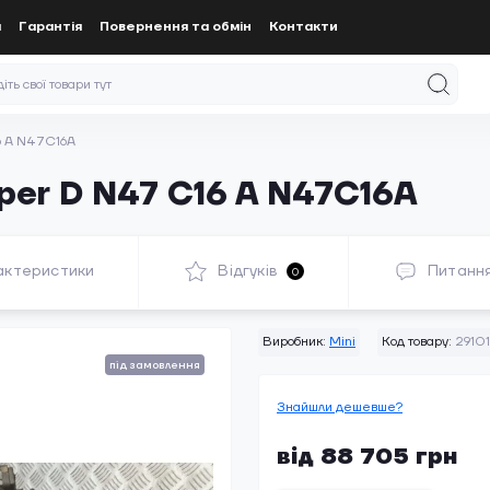
а
Гарантія
Повернення та обмін
Контакти
6 A N47C16A
per D N47 C16 A N47C16A
актеристики
Відгуків
Питанн
0
Виробник:
Mini
Код товару:
29101
під замовлення
Знайшли дешевше?
від 88 705 грн