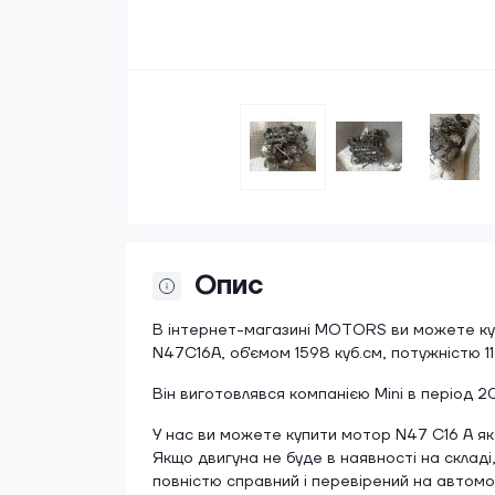
Опис
В інтернет-магазині MOTORS ви можете куп
N47C16A, об'ємом 1598 куб.см, потужністю 11
Він виготовлявся компанією Mini в період 20
У нас ви можете купити мотор N47 C16 A як 
Якщо двигуна не буде в наявності на складі
повністю справний і перевірений на автомоб