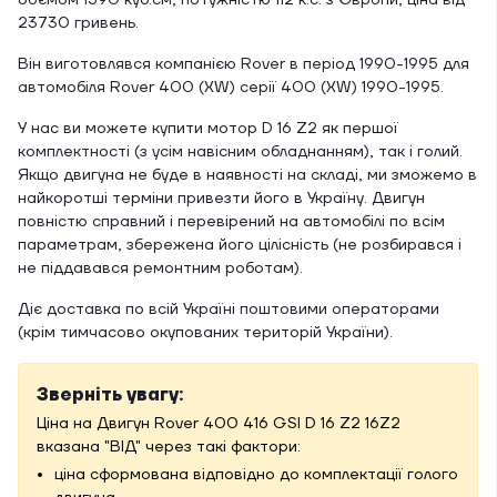
об'ємом 1590 куб.см, потужністю 112 к.с. з Європи, ціна від
23730 гривень.
Він виготовлявся компанією Rover в період 1990-1995 для
автомобіля Rover 400 (XW) серії 400 (XW) 1990-1995.
У нас ви можете купити мотор D 16 Z2 як першої
комплектності (з усім навісним обладнанням), так і голий.
Якщо двигуна не буде в наявності на складі, ми зможемо в
найкоротші терміни привезти його в Україну. Двигун
повністю справний і перевірений на автомобілі по всім
параметрам, збережена його цілісність (не розбирався і
не піддавався ремонтним роботам).
Діє доставка по всій Україні поштовими операторами
(крім тимчасово окупованих територій України).
Зверніть увагу:
Ціна на Двигун Rover 400 416 GSI D 16 Z2 16Z2
вказана "ВІД" через такі фактори:
ціна сформована відповідно до комплектації голого