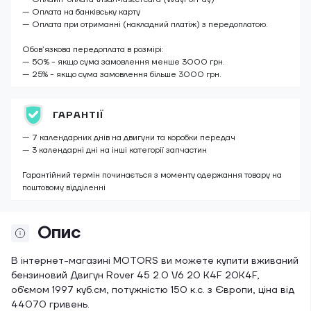
— Оплата на банківську карту
— Оплата при отриманні (накладний платіж) з передоплатою.
Обов’язкова передоплата в розмірі:
— 50% - якщо сума замовлення менше 3000 грн.
— 25% - якщо сума замовлення більше 3000 грн.
ГАРАНТІЇ
— 7 календарних днів на двигуни та коробки передач
— 3 календарні дні на інші категорії запчастин
Гарантійний термін починається з моменту одержання товару на
поштовому відділенні
Опис
В інтернет-магазині MOTORS ви можете купити вживаний
бензиновий Двигун Rover 45 2.0 V6 20 K4F 20K4F,
об'ємом 1997 куб.см, потужністю 150 к.с. з Європи, ціна від
44070 гривень.