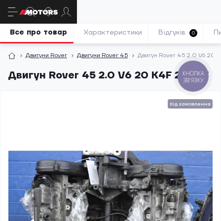
Все про товар
Характеристики
Відгуків
П
0
Двигуни Rover
Двигуни Rover 45
Двигун Rover 45 2.0 V6 20
Двигун Rover 45 2.0 V6 20 K4F 20K4F
КНОПКА
ЗВ'ЯЗКУ
під замовлення