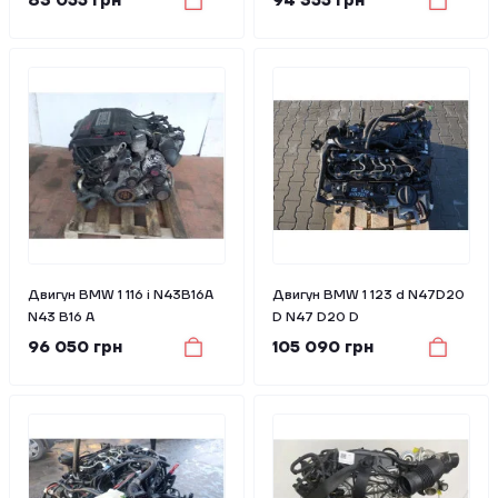
83 055 грн
94 355 грн
Двигун BMW 1 116 i N43B16A
Двигун BMW 1 123 d N47D20
N43 B16 A
D N47 D20 D
96 050 грн
105 090 грн