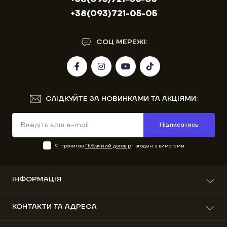
+38(093)721-05-05
СОЦ МЕРЕЖІ:
СЛІДКУЙТЕ ЗА НОВИНКАМИ ТА АКЦІЯМИ:
Підписатись
Я прочитав
Публічний договір
і згоден з вимогами
ІНФОРМАЦІЯ
Про нас
КОНТАКТИ ТА АДРЕСА
Доставка та оплата
Гарантія
вул. Вітовського 41, м. Старий Самбір, Львівська