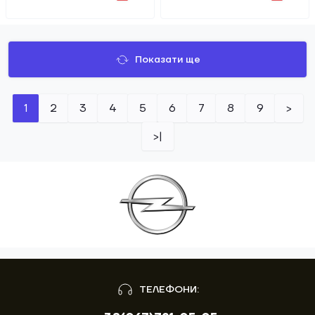
Показати ще
1
2
3
4
5
6
7
8
9
>
>|
ТЕЛЕФОНИ: