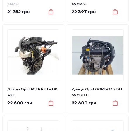
Z14XE
6V Y16XE
21 752 грн
22 397 грн
Двигун Opel ASTRA F 1.4 I X1
Двигун Opel COMBO 1.7 DI 1
4NZ
6V Y17DTL
22 600 грн
22 600 грн