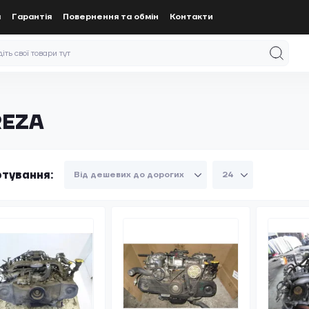
а
Гарантія
Повернення та обмін
Контакти
REZA
тування: