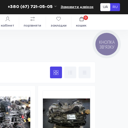
+380 (67) 721-05-05
Замовити дзвінок
UA
RU
0
кабінет
порівняти
закладки
кошик
КНОПКА
ЗВ'ЯЗКУ