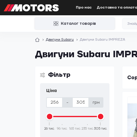
Про нас
Доставка та оплат
Каталог товарів
Двигуни Subaru
Двигуни Subaru IMPREZA
Двигуни Subaru IMP
Фільтр
Сор
Ціна
-
грн
26 тис.
96 тис.
165 тис.
235 тис.
305 тис.