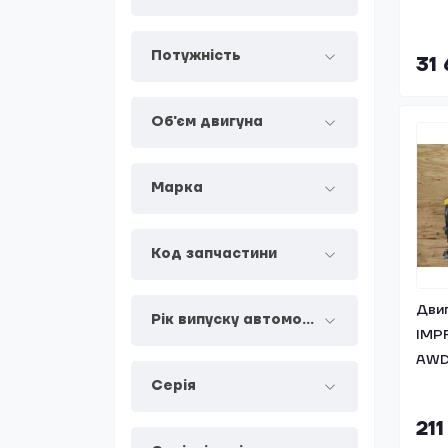
Потужність
31
Об'єм двигуна
Марка
Код запчастини
Двиг
Рік випуску автомобіля
IMP
AWD
Серія
211