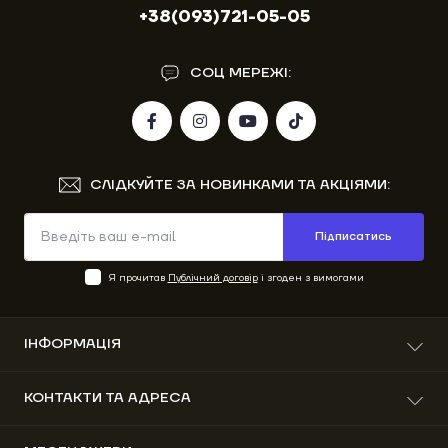
+38(093)721-05-05
СОЦ МЕРЕЖІ:
СЛІДКУЙТЕ ЗА НОВИНКАМИ ТА АКЦІЯМИ:
Підписатись
Я прочитав
Публічний договір
і згоден з вимогами
ІНФОРМАЦІЯ
Про нас
КОНТАКТИ ТА АДРЕСА
Доставка та оплата
Гарантія
вул. Вітовського 41, м. Старий Самбір, Львівська