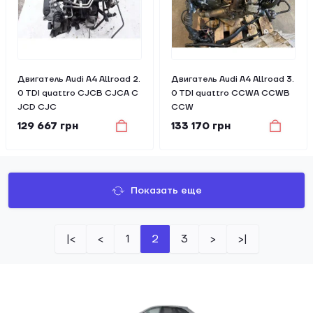
Двигатель Audi A4 Allroad 2.
Двигатель Audi A4 Allroad 3.
0 TDI quattro CJCB CJCA C
0 TDI quattro CCWA CCWB
JCD CJC
CCW
129 667 грн
133 170 грн
Показать еще
|<
<
1
2
3
>
>|