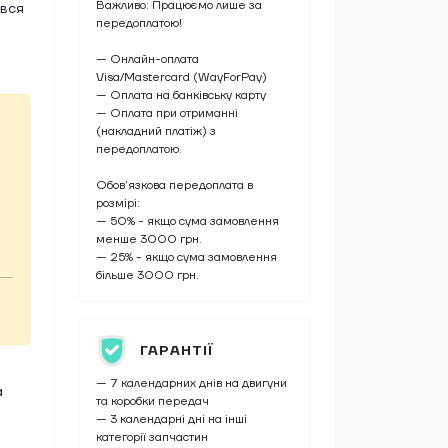
Важливо: Працюємо лише за
ався
передоплатою!
— Онлайн-оплата
Visa/Mastercard (WayForPay)
— Оплата на банківську карту
— Оплата при отриманні
(накладний платіж) з
передоплатою.
Обов’язкова передоплата в
розмірі:
— 50% - якщо сума замовлення
менше 3000 грн.
— 25% - якщо сума замовлення
більше 3000 грн.
ГАРАНТІЇ
— 7 календарних днів на двигуни
а
та коробки передач
— 3 календарні дні на інші
категорії запчастин