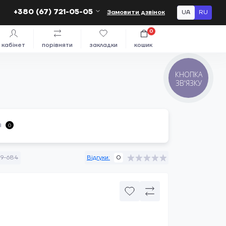
+380 (67) 721-05-05
Замовити дзвінок
UA
RU
0
кабінет
порівняти
закладки
кошик
КНОПКА
ЗВ'ЯЗКУ
я
0
19-684
Відгуки:
0