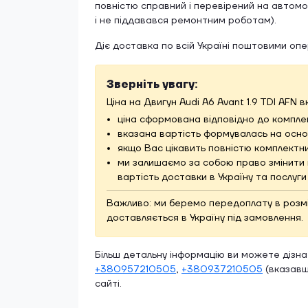
повністю справний і перевірений на автомоб
і не піддавався ремонтним роботам).
Діє доставка по всій Україні поштовими оп
Зверніть увагу:
Ціна на Двигун Audi A6 Avant 1.9 TDI AFN 
ціна сформована відповідно до комплек
вказана вартість формувалась на основ
якщо Вас цікавить повністю комплектни
ми залишаємо за собою право змінити 
вартість доставки в Україну та послуг
Важливо: ми беремо передоплату в розмірі
доставляється в Україну під замовлення.
Більш детальну інформацію ви можете дізн
+380957210505
,
+380937210505
(вказавш
сайті.