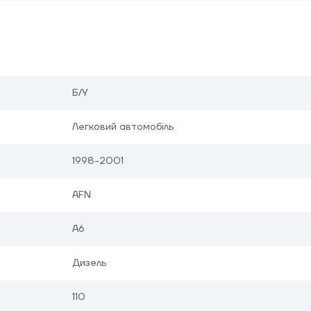
Б/У
Легковий автомобіль
1998-2001
AFN
A6
Дизель
110