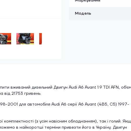
Маркування
Модель
ти вживаний дизельний Двигун Audi A6 Avant 1.9 TDI AFN, об'є
на від 21753 гривень.
998-2001 для автомобіля Audi A6 серії A6 Avant (4B5, C5) 1997-
 комплектності (з усім навісним обладнанням), так і голий. Як
зможемо в найкоротші терміни привезти його в Україну. Двигун