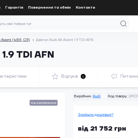
а
Гарантія
Повернення та обмін
Контакти
 Avant (4B5, C5)
Двигун Audi A6 Avant 1.9 TDI AFN
 1.9 TDI AFN
актеристики
Відгуків
Питанн
0
Виробник:
Audi
Код товару:
2910
під замовлення
Знайшли дешевше?
від 21 752 грн