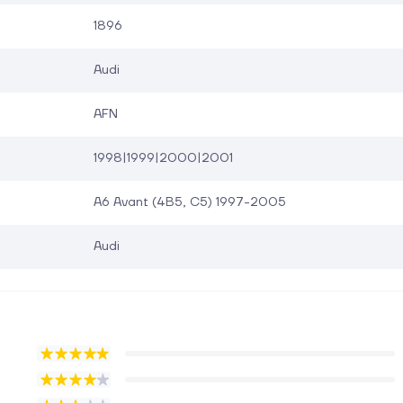
1896
Audi
AFN
1998|1999|2000|2001
A6 Avant (4B5, C5) 1997-2005
Audi