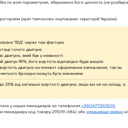
ілі по всім параметрам, збережена його цілісність (не розбир
ераторами (крім тимчасово окупованих територій України).
вказана "ВІД" через такі фактори:
тації голого двигуна
і двигуна, який був у наявності
й двигун AFN, його вартість відповідно буде вищою
вартість двигуна на момент оформлення замовлення, так як
и митного брокера можуть бути зміненими
 25% від загальної вартості двигуна, якщо він не на складі, а
атися у наших менеджерів за телефоном
+380677210505
,
и менеджеру код товару 291019-684) або
залишивши заявку
н