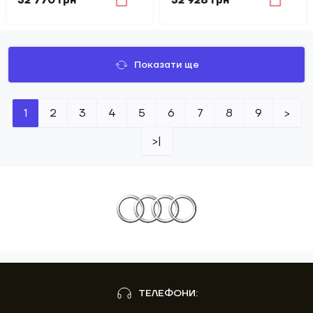
32 770 грн
32 928 грн
Показати ще
1
2
3
4
5
6
7
8
9
>
>|
ТЕЛЕФОНИ: